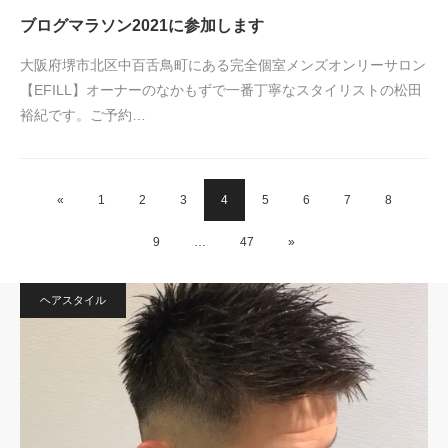
ブログマラソン2021に参加します
大阪府堺市北区中百舌鳥町にある完全個室メンズオンリーサロン
【EFILL】オーナーのなかもずで一番丁寧なスタイリストの松田
裕紀です。ご予約…
«
1
2
3
4
5
6
7
8
9
…
47
»
ヘアスタイル