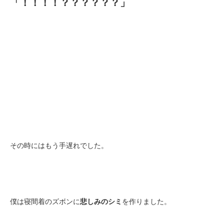
「！！！！？？？？？？」
その時にはもう手遅れでした。
僕は寝間着のズボンに
悲しみのシミ
を作りました。