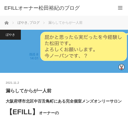
ホーム
ぼやき
,
ブログ
漏らしてからが一人前
ぼやき
2021.11.2
漏らしてからが一人前
大阪府堺市北区中百舌鳥町にある完全個室メンズオンリーサロン
【EFILL】
オーナーの