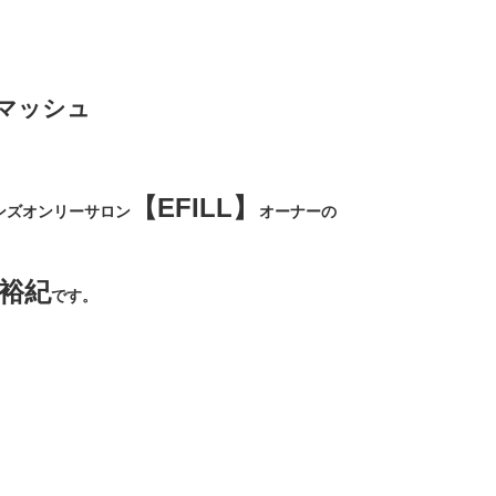
マッシュ
【EFILL】
ンズオンリーサロン
オーナーの
裕紀
です。