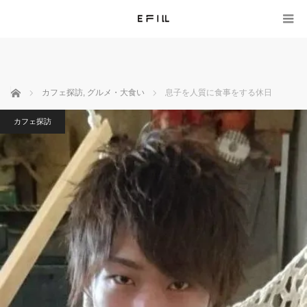
ホーム
カフェ探訪
,
グルメ・大食い
息子を人質に食事をする休日
カフェ探訪