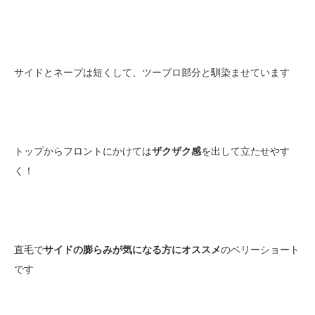
サイドとネープは短くして、ツーブロ部分と馴染ませています
トップからフロントにかけては
ザクザク感
を出して立たせやす
く！
直毛で
サイドの膨らみが気になる方にオススメ
のベリーショート
です