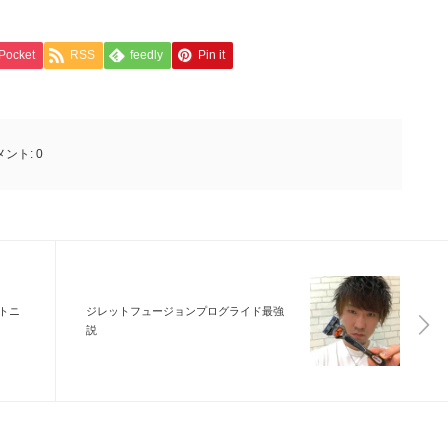
Pocket
RSS
feedly
Pin it
メント:
0
トニ
ジレットフュージョンプログライド最強
説