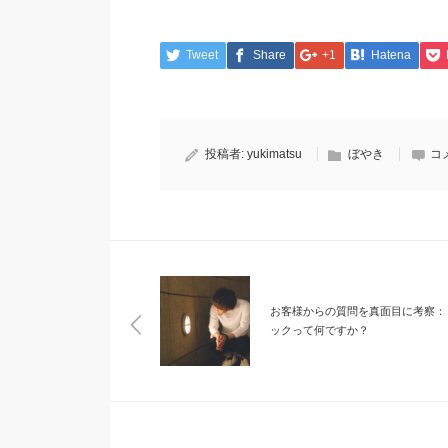
Tweet
Share
+1
Hatena
投稿者:
yukimatsu
ぼやき
コ
お客様からの質問を真面目に考察：
ックって何ですか？