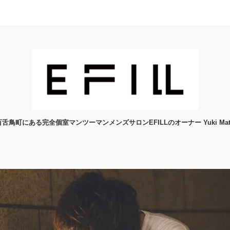
舌鳥町にある完全個室マンツーマンメンズサロンEFILLのオーナー Yuki Mats