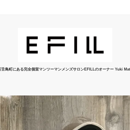
舌鳥町にある完全個室マンツーマンメンズサロンEFILLのオーナー Yuki Mats