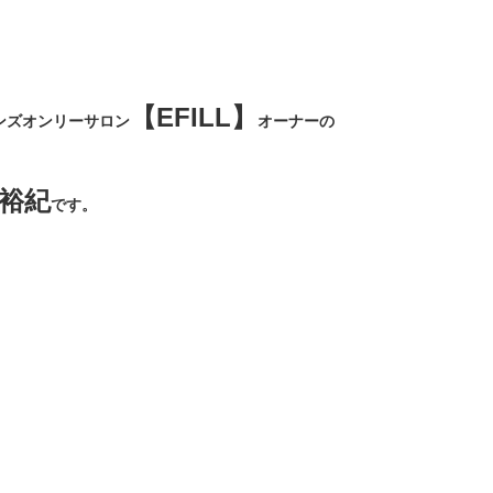
【EFILL】
ンズオンリーサロン
オーナーの
裕紀
です。