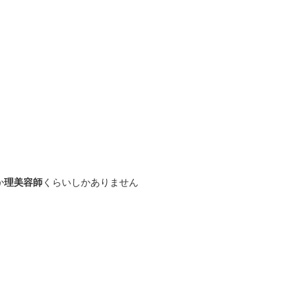
か
理美容師
くらいしかありません