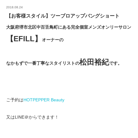
2018.08.24
【お客様スタイル】ツーブロアップバングショート
大阪府堺市北区中百舌鳥町にある完全個室メンズオンリーサロン
【EFILL】
オーナーの
松田裕紀
なかもずで一番丁寧なスタイリストの
です。
ご予約は
HOTPEPPER Beauty
又はLINE＠からできます！