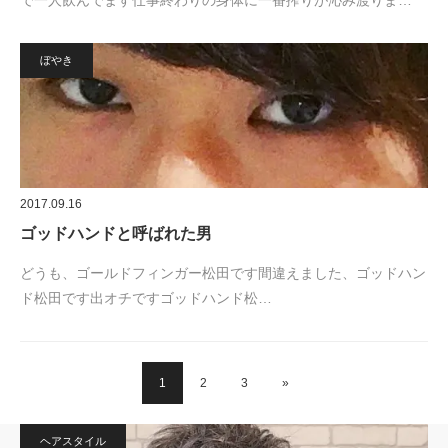
で一人飲んでます仕事終わりの身体に一番搾りが沁み渡りま…
ぼやき
2017.09.16
ゴッドハンドと呼ばれた男
どうも、ゴールドフィンガー松田です間違えました、ゴッドハン
ド松田です出オチですゴッドハンド松…
1
2
3
»
ヘアスタイル