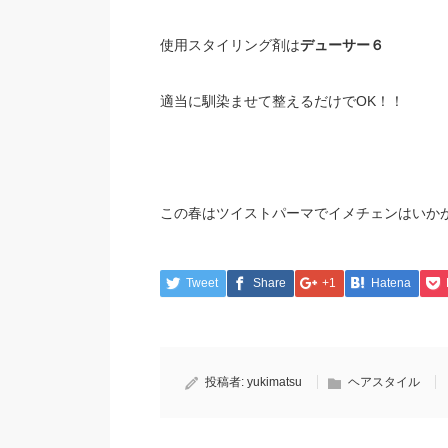
使用スタイリング剤は
デューサー６
適当に馴染ませて整えるだけでOK！！
この春はツイストパーマでイメチェンはいか
Tweet
Share
+1
Hatena
投稿者:
yukimatsu
ヘアスタイル