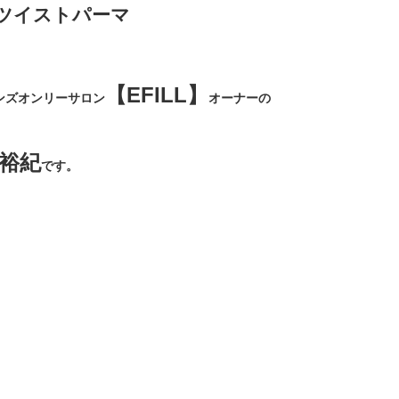
ツイストパーマ
【EFILL】
ンズオンリーサロン
オーナーの
裕紀
です。