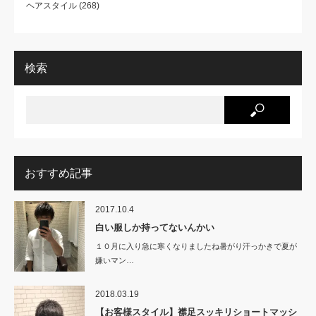
ヘアスタイル
(268)
検索
おすすめ記事
2017.10.4
白い服しか持ってないんかい
１０月に入り急に寒くなりましたね暑がり汗っかきで夏が
嫌いマン…
2018.03.19
【お客様スタイル】襟足スッキリショートマッシ