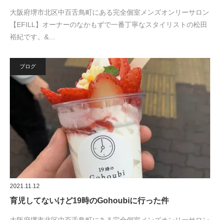
大阪府堺市北区中百舌鳥町にある完全個室メンズオンリーサロン
【EFILL】オーナーのなかもずで一番丁寧なスタイリストの松田
裕紀です。&…
ブログ
2021.11.12
育児してないけど19時のGohoubiに行った件