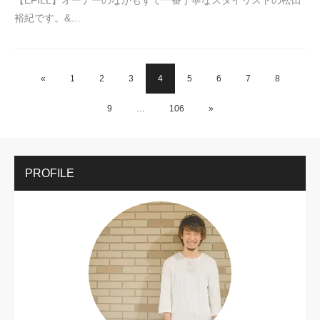
裕紀です。&…
«
1
2
3
4
5
6
7
8
9
…
106
»
PROFILE