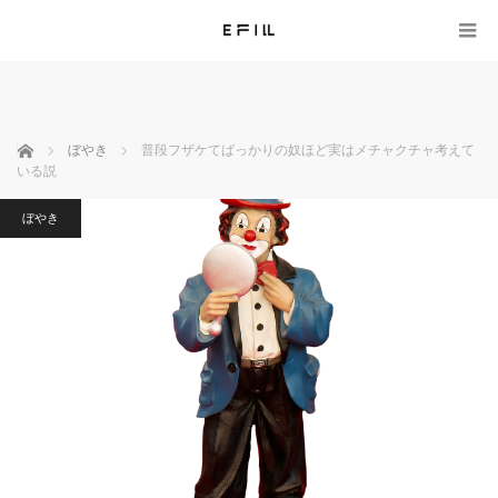
ホーム
ぼやき
普段フザケてばっかりの奴ほど実はメチャクチャ考えて
いる説
ぼやき