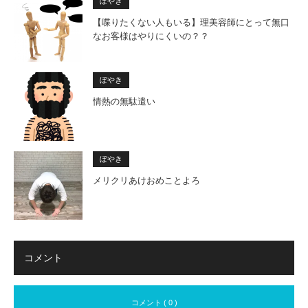
ぼやき
【喋りたくない人もいる】理美容師にとって無口
なお客様はやりにくいの？？
ぼやき
情熱の無駄遣い
ぼやき
メリクリあけおめことよろ
コメント
コメント ( 0 )