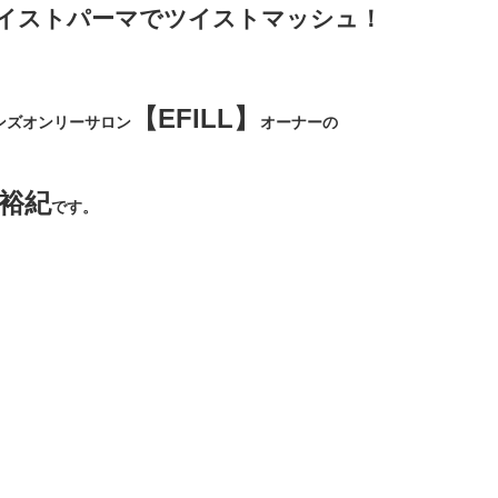
イストパーマでツイストマッシュ！
【EFILL】
ンズオンリーサロン
オーナーの
裕紀
です。