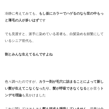
冷静に考えてみても、
もし仮にカラーでハゲるのなら世の中もっ
と薄毛の人が多いはず
です
でも見渡すと、派手に染めている若者も、白髪染めを頻繁にして
いるシニア世代も、
割とみんな生えてるんですよね
色々調べたのですが、
カラー剤が毛穴に詰まることによって新し
い髪が生えてこなくなったり、髪が呼吸できなくなる
とか言う
ト
ンデモ理論
も見かけました
これに関してはそもそも
髪も頭皮も呼吸していません
。栄養は全