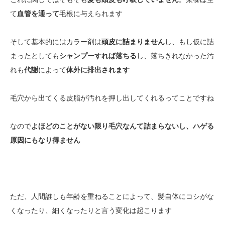
て
血管を通って
毛根に与えられます
そして基本的にはカラー剤は
頭皮に詰まりません
し、もし仮に詰
まったとしても
シャンプーすれば落ちる
し、落ちきれなかった汚
れも
代謝
によって
体外に排出されます
毛穴から出てくる皮脂が汚れを押し出してくれるってことですね
なので
よほどのことがない限り毛穴なんて詰まらないし、ハゲる
原因にもなり得ません
ただ、人間誰しも年齢を重ねることによって、髪自体にコシがな
くなったり、細くなったりと言う変化は起こります